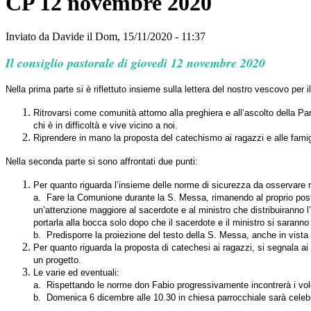
CP 12 novembre 2020
Inviato da
Davide
il Dom, 15/11/2020 - 11:37
Il consiglio pastorale di giovedì 12 novembre 2020
Nella prima parte si è riflettuto insieme sulla lettera del nostro vescovo pe
Ritrovarsi come comunità attorno alla preghiera e all’ascolto della P
chi è in difficoltà e vive vicino a noi.
Riprendere in mano la proposta del catechismo ai ragazzi e alle famig
Nella seconda parte si sono affrontati due punti:
Per quanto riguarda l’insieme delle norme di sicurezza da osservare r
a. Fare la Comunione durante la S. Messa, rimanendo al proprio posto
un’attenzione maggiore al sacerdote e al ministro che distribuiranno l
portarla alla bocca solo dopo che il sacerdote e il ministro si saranno 
b. Predisporre la proiezione del testo della S. Messa, anche in vist
Per quanto riguarda la proposta di catechesi ai ragazzi, si segnala ai
un progetto.
Le varie ed eventuali:
a. Rispettando le norme don Fabio progressivamente incontrerà i volo
b. Domenica 6 dicembre alle 10.30 in chiesa parrocchiale sarà celebrata