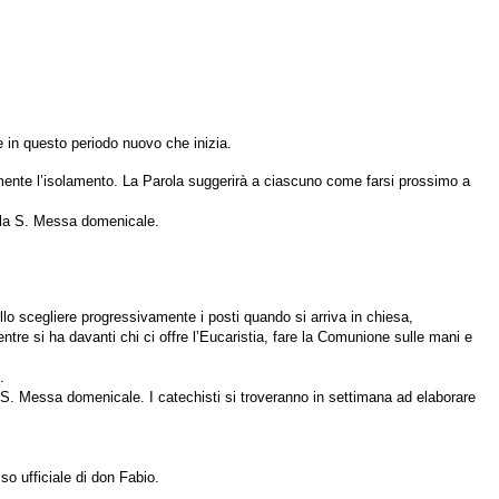
e in questo periodo nuovo che inizia.
ormente l’isolamento. La Parola suggerirà a ciascuno come farsi prossimo a
ella S. Messa domenicale.
o scegliere progressivamente i posti quando si arriva in chiesa,
tre si ha davanti chi ci offre l’Eucaristia, fare la Comunione sulle mani e
.
la S. Messa domenicale. I catechisti si troveranno in settimana ad elaborare
so ufficiale di don Fabio.