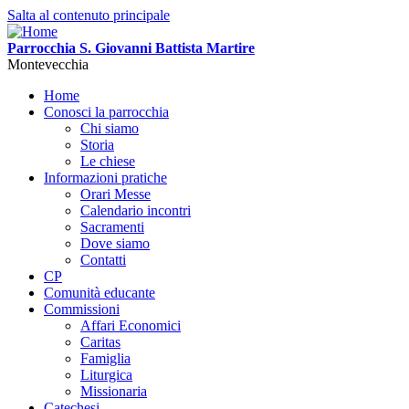
Salta al contenuto principale
Parrocchia S. Giovanni Battista Martire
Montevecchia
Home
Conosci la parrocchia
Chi siamo
Storia
Le chiese
Informazioni pratiche
Orari Messe
Calendario incontri
Sacramenti
Dove siamo
Contatti
CP
Comunità educante
Commissioni
Affari Economici
Caritas
Famiglia
Liturgica
Missionaria
Catechesi