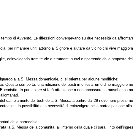
r il tempo di Avvento. Le riflessioni convergevano su due necessità da affrontar
arola, per rimanere uniti attorno al Signore e aiutare da vicino chi vive maggi
lie, coinvolgendo tramite vie e strumenti nuovi e ripartendo dalla proposta d
iguardo alla S. Messa domenicale, ci si orienta per alcune modifiche:
. Questo comporta: una riduzione dei posti in chiesa, un ordine maggiore nell
’Eucaristia. In particolare si farà attenzione a non abbassare la mascherina men
allontanati.
a del cambiamento dei testi della S. Messa a partire dal 29 novembre prossimo
 catechisti la possibilità e la necessità di coinvolgere nella partecipazione al
ntari della parrocchia.
 la S. Messa della comunità, all’interno della quale ci sarà il rito dell’ingres